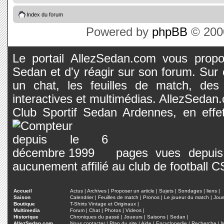
Index du forum
Powered by
phpBB
© 2000
Le portail AllezSedan.com vous propos
Sedan et d'y réagir sur son forum. Sur c
un chat, les feuilles de match, des
interactives et multimédias. AllezSedan.c
Club Sportif Sedan Ardennes, en effet
pages vues depuis 
aucunement affilié au club de football 
Accueil
Actus
|
Archives
|
Proposer un article
|
Sujets
|
Sondages
|
liens
|
Saison
Calendrier
|
Feuilles de match
|
Pronos
|
Le joueur du match
|
Jou
Boutique
T-Shirts Vintage et Originaux
|
Multimedia
Forum
|
Chat
|
Photos
|
Videos
|
Historique
Chroniques du passé
|
Joueurs
|
Saisons
|
Sedan
|
AllezSedan.com
Nous contacter
|
Plan du site
|
Aide
|
Encyclopedie
|
Recherche
|
M