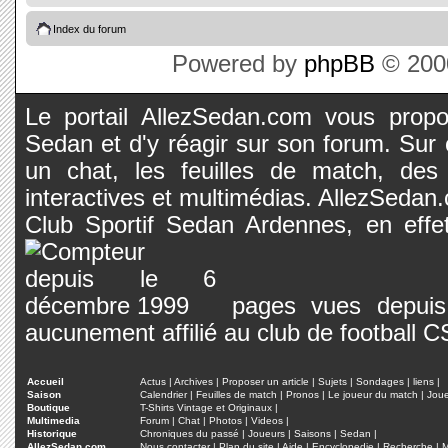
Index du forum
Powered by
phpBB
© 2000
Le portail AllezSedan.com vous propos
Sedan et d'y réagir sur son forum. Sur c
un chat, les feuilles de match, des
interactives et multimédias. AllezSedan.c
Club Sportif Sedan Ardennes, en effet
pages vues depuis 
aucunement affilié au club de football 
Accueil
Actus
|
Archives
|
Proposer un article
|
Sujets
|
Sondages
|
liens
|
Saison
Calendrier
|
Feuilles de match
|
Pronos
|
Le joueur du match
|
Jou
Boutique
T-Shirts Vintage et Originaux
|
Multimedia
Forum
|
Chat
|
Photos
|
Videos
|
Historique
Chroniques du passé
|
Joueurs
|
Saisons
|
Sedan
|
AllezSedan.com
Nous contacter
|
Plan du site
|
Aide
|
Encyclopedie
|
Recherche
|
M