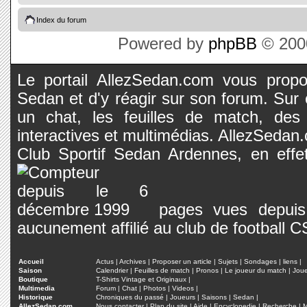
Index du forum
Powered by
phpBB
© 2000
Le portail AllezSedan.com vous propos
Sedan et d'y réagir sur son forum. Sur c
un chat, les feuilles de match, des
interactives et multimédias. AllezSedan.c
Club Sportif Sedan Ardennes, en effet
pages vues depuis 
aucunement affilié au club de football 
Accueil
Actus
|
Archives
|
Proposer un article
|
Sujets
|
Sondages
|
liens
|
Saison
Calendrier
|
Feuilles de match
|
Pronos
|
Le joueur du match
|
Jou
Boutique
T-Shirts Vintage et Originaux
|
Multimedia
Forum
|
Chat
|
Photos
|
Videos
|
Historique
Chroniques du passé
|
Joueurs
|
Saisons
|
Sedan
|
AllezSedan.com
Nous contacter
|
Plan du site
|
Aide
|
Encyclopedie
|
Recherche
|
M