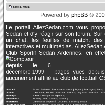
Index du forum
Powered by
phpBB
© 2000
Le portail AllezSedan.com vous propos
Sedan et d'y réagir sur son forum. Sur c
un chat, les feuilles de match, des
interactives et multimédias. AllezSedan.c
Club Sportif Sedan Ardennes, en effet
pages vues depuis 
aucunement affilié au club de football 
Accueil
Actus
|
Archives
|
Proposer un article
|
Sujets
|
Sondages
|
liens
|
Saison
Calendrier
|
Feuilles de match
|
Pronos
|
Le joueur du match
|
Jou
Boutique
T-Shirts Vintage et Originaux
|
Multimedia
Forum
|
Chat
|
Photos
|
Videos
|
Historique
Chroniques du passé
|
Joueurs
|
Saisons
|
Sedan
|
AllezSedan.com
Nous contacter
|
Plan du site
|
Aide
|
Encyclopedie
|
Recherche
|
M