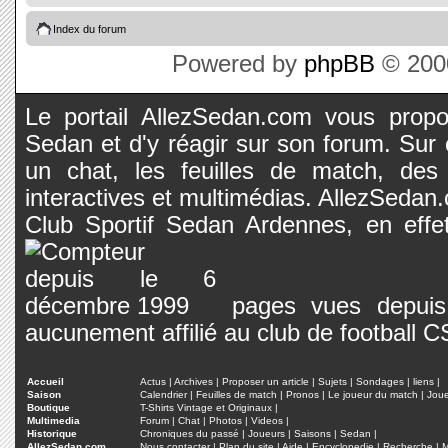
Index du forum
Powered by
phpBB
© 2000
Le portail AllezSedan.com vous propos
Sedan et d'y réagir sur son forum. Sur c
un chat, les feuilles de match, des
interactives et multimédias. AllezSedan.c
Club Sportif Sedan Ardennes, en effet
pages vues depuis 
aucunement affilié au club de football 
Accueil
Actus
|
Archives
|
Proposer un article
|
Sujets
|
Sondages
|
liens
|
Saison
Calendrier
|
Feuilles de match
|
Pronos
|
Le joueur du match
|
Jou
Boutique
T-Shirts Vintage et Originaux
|
Multimedia
Forum
|
Chat
|
Photos
|
Videos
|
Historique
Chroniques du passé
|
Joueurs
|
Saisons
|
Sedan
|
AllezSedan.com
Nous contacter
|
Plan du site
|
Aide
|
Encyclopedie
|
Recherche
|
M