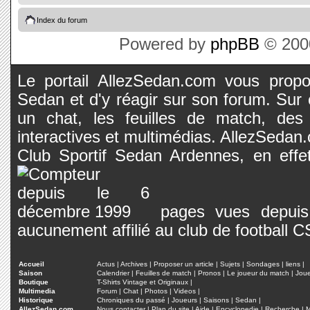
Index du forum
Powered by
phpBB
© 2000
Le portail AllezSedan.com vous propos
Sedan et d'y réagir sur son forum. Sur c
un chat, les feuilles de match, des
interactives et multimédias. AllezSedan.c
Club Sportif Sedan Ardennes, en effet
pages vues depuis 
aucunement affilié au club de football 
Accueil
Actus
|
Archives
|
Proposer un article
|
Sujets
|
Sondages
|
liens
|
Saison
Calendrier
|
Feuilles de match
|
Pronos
|
Le joueur du match
|
Jou
Boutique
T-Shirts Vintage et Originaux
|
Multimedia
Forum
|
Chat
|
Photos
|
Videos
|
Historique
Chroniques du passé
|
Joueurs
|
Saisons
|
Sedan
|
AllezSedan.com
Nous contacter
|
Plan du site
|
Aide
|
Encyclopedie
|
Recherche
|
M