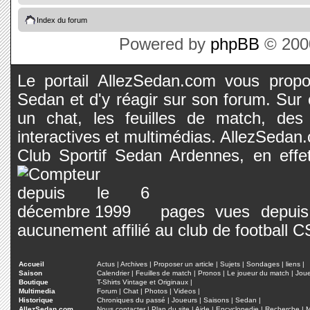
Index du forum
Powered by
phpBB
© 2000
Le portail AllezSedan.com vous propos
Sedan et d'y réagir sur son forum. Sur c
un chat, les feuilles de match, des
interactives et multimédias. AllezSedan.c
Club Sportif Sedan Ardennes, en effet
pages vues depuis 
aucunement affilié au club de football 
Accueil
Actus
|
Archives
|
Proposer un article
|
Sujets
|
Sondages
|
liens
|
Saison
Calendrier
|
Feuilles de match
|
Pronos
|
Le joueur du match
|
Jou
Boutique
T-Shirts Vintage et Originaux
|
Multimedia
Forum
|
Chat
|
Photos
|
Videos
|
Historique
Chroniques du passé
|
Joueurs
|
Saisons
|
Sedan
|
AllezSedan.com
Nous contacter
|
Plan du site
|
Aide
|
Encyclopedie
|
Recherche
|
M