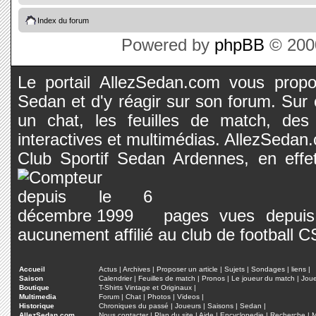
Index du forum
Powered by
phpBB
© 2000
Le portail AllezSedan.com vous propos
Sedan et d'y réagir sur son forum. Sur c
un chat, les feuilles de match, des
interactives et multimédias. AllezSedan.c
Club Sportif Sedan Ardennes, en effet
pages vues depuis 
aucunement affilié au club de football 
Accueil
Actus
|
Archives
|
Proposer un article
|
Sujets
|
Sondages
|
liens
|
Saison
Calendrier
|
Feuilles de match
|
Pronos
|
Le joueur du match
|
Jou
Boutique
T-Shirts Vintage et Originaux
|
Multimedia
Forum
|
Chat
|
Photos
|
Videos
|
Historique
Chroniques du passé
|
Joueurs
|
Saisons
|
Sedan
|
AllezSedan.com
Nous contacter
|
Plan du site
|
Aide
|
Encyclopedie
|
Recherche
|
M