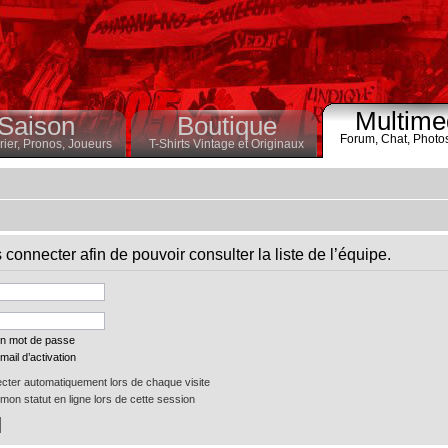
Multime
Saison
Boutique
Forum,
Chat,
Photo
ier,
Pronos,
Joueurs
T-Shirts Vintage et Originaux
connecter afin de pouvoir consulter la liste de l’équipe.
on mot de passe
mail d’activation
ter automatiquement lors de chaque visite
on statut en ligne lors de cette session