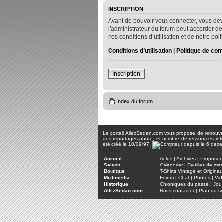
INSCRIPTION
Avant de pouvoir vous connecter, vous dev
l’administrateur du forum peut accorder de
nos conditions d’utilisation et de notre po
Conditions d’utilisation
|
Politique de conf
Inscription
Index du forum
Le portail AllezSedan.com vous propose de retrouver 
des reportages photo, et nombre de ressources inter
été créé le 10/09/97.
Accueil
Actus
|
Archives
|
Proposer 
Saison
Calendrier
|
Feuilles de ma
Boutique
T-Shirts Vintage et Origina
Multimedia
Forum
|
Chat
|
Photos
|
Vi
Historique
Chroniques du passé
|
Jou
AllezSedan.com
Nous contacter
|
Plan du si