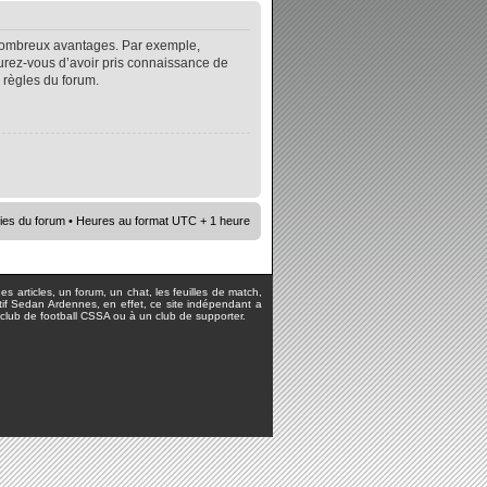
e nombreux avantages. Par exemple,
surez-vous d’avoir pris connaissance de
s règles du forum.
ies du forum
• Heures au format UTC + 1 heure
s articles, un forum, un chat, les feuilles de match,
rtif Sedan Ardennes, en effet, ce site indépendant a
lub de football CSSA ou à un club de supporter.