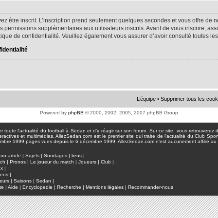
ez être inscrit. L’inscription prend seulement quelques secondes et vous offre d
s permissions supplémentaires aux utilisateurs inscrits. Avant de vous inscrire, as
litique de confidentialité. Veuillez également vous assurer d’avoir consulté toutes le
identialité
L’équipe
•
Supprimer tous les cook
Powered by
phpBB
© 2000, 2002, 2005, 2007 phpBB Group
toute l'actualité du football à Sedan et d'y réagir sur son forum. Sur ce site, vous retrouverez de
actives et multimédias. AllezSedan.com est le premier site qui traite de l'actualité du Club Spo
pages vues depuis le 6 décembre 1999. AllezSedan.com n'est aucunement affilié au c
un article
|
Sujets
|
Sondages
|
liens
|
tch
|
Pronos
|
Le joueur du match
|
Joueurs
|
Club
|
ux
|
deos
|
eurs
|
Saisons
|
Sedan
|
te
|
Aide
|
Encyclopedie
|
Recherche
|
Mentions légales
|
Recommander-nous