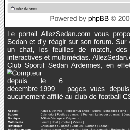
Index du forum
Powered by
phpBB
© 2000
Le portail AllezSedan.com vous propos
Sedan et d'y réagir sur son forum. Sur c
un chat, les feuilles de match, des
interactives et multimédias. AllezSedan.c
Club Sportif Sedan Ardennes, en effet
pages vues depuis 
aucunement affilié au club de football 
Accueil
Actus
|
Archives
|
Proposer un article
|
Sujets
|
Sondages
|
liens
|
Saison
Calendrier
|
Feuilles de match
|
Pronos
|
Le joueur du match
|
Jou
Boutique
T-Shirts Vintage et Originaux
|
Multimedia
Forum
|
Chat
|
Photos
|
Videos
|
Historique
Chroniques du passé
|
Joueurs
|
Saisons
|
Sedan
|
AllezSedan.com
Nous contacter
|
Plan du site
|
Aide
|
Encyclopedie
|
Recherche
|
M