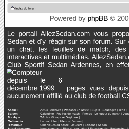
Index du forum
Powered by
phpBB
© 2000
Le portail AllezSedan.com vous propos
Sedan et d'y réagir sur son forum. Sur c
un chat, les feuilles de match, des
interactives et multimédias. AllezSedan.c
Club Sportif Sedan Ardennes, en effet
pages vues depuis 
aucunement affilié au club de football 
Accueil
Actus
|
Archives
|
Proposer un article
|
Sujets
|
Sondages
|
liens
|
Saison
Calendrier
|
Feuilles de match
|
Pronos
|
Le joueur du match
|
Jou
Boutique
T-Shirts Vintage et Originaux
|
Multimedia
Forum
|
Chat
|
Photos
|
Videos
|
Historique
Chroniques du passé
|
Joueurs
|
Saisons
|
Sedan
|
AllezSedan.com
Nous contacter
|
Plan du site
|
Aide
|
Encyclopedie
|
Recherche
|
M