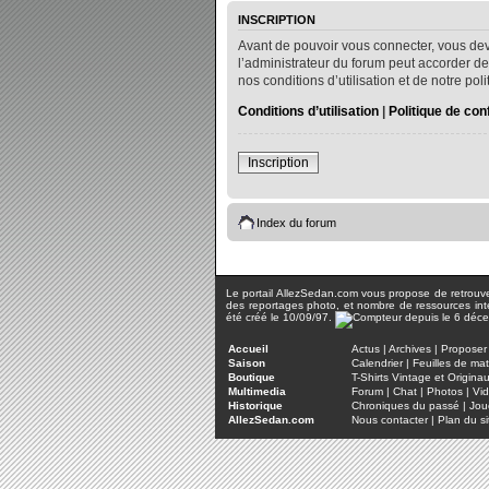
INSCRIPTION
Avant de pouvoir vous connecter, vous dev
l’administrateur du forum peut accorder de
nos conditions d’utilisation et de notre po
Conditions d’utilisation
|
Politique de conf
Inscription
Index du forum
Le portail AllezSedan.com vous propose de retrouver 
des reportages photo, et nombre de ressources inter
été créé le 10/09/97.
Accueil
Actus
|
Archives
|
Proposer 
Saison
Calendrier
|
Feuilles de ma
Boutique
T-Shirts Vintage et Origina
Multimedia
Forum
|
Chat
|
Photos
|
Vi
Historique
Chroniques du passé
|
Jou
AllezSedan.com
Nous contacter
|
Plan du si