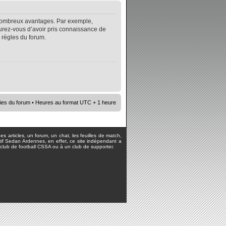
e nombreux avantages. Par exemple,
surez-vous d’avoir pris connaissance de
s règles du forum.
ies du forum
• Heures au format UTC + 1 heure
s articles, un forum, un chat, les feuilles de match,
rtif Sedan Ardennes, en effet, ce site indépendant a
lub de football CSSA ou à un club de supporter.