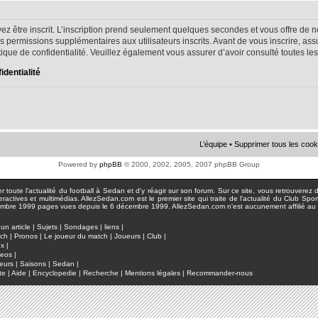
ez être inscrit. L’inscription prend seulement quelques secondes et vous offre d
s permissions supplémentaires aux utilisateurs inscrits. Avant de vous inscrire, as
litique de confidentialité. Veuillez également vous assurer d’avoir consulté toutes le
identialité
L’équipe
•
Supprimer tous les cook
Powered by
phpBB
© 2000, 2002, 2005, 2007 phpBB Group
toute l'actualité du football à Sedan et d'y réagir sur son forum. Sur ce site, vous retrouverez de
actives et multimédias. AllezSedan.com est le premier site qui traite de l'actualité du Club Spo
pages vues depuis le 6 décembre 1999. AllezSedan.com n'est aucunement affilié au c
un article
|
Sujets
|
Sondages
|
liens
|
tch
|
Pronos
|
Le joueur du match
|
Joueurs
|
Club
|
ux
|
deos
|
eurs
|
Saisons
|
Sedan
|
te
|
Aide
|
Encyclopedie
|
Recherche
|
Mentions légales
|
Recommander-nous