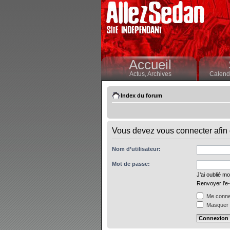
Accueil
Actus,
Archives
Calendr
Index du forum
Vous devez vous connecter afin 
Nom d’utilisateur:
Mot de passe:
J’ai oublié m
Renvoyer l’e-
Me connec
Masquer m