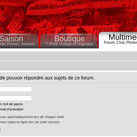
Multime
Saison
Boutique
Forum,
Chat,
Photo
ier,
Pronos,
Joueurs
T-Shirts Vintage et Originaux
de pouvoir répondre aux sujets de ce forum.
on mot de passe
mail d’activation
ter automatiquement lors de chaque visite
on statut en ligne lors de cette session