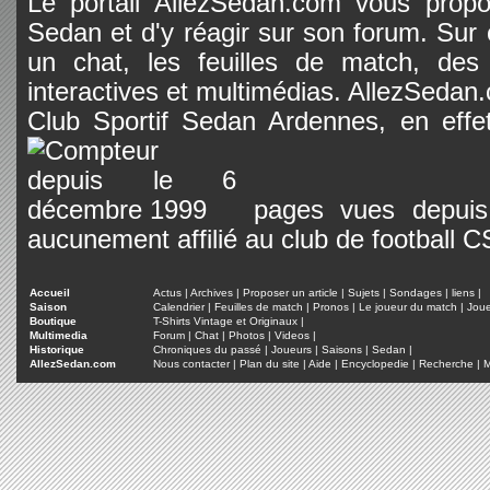
Le portail AllezSedan.com vous propos
Sedan et d'y réagir sur son forum. Sur c
un chat, les feuilles de match, des
interactives et multimédias. AllezSedan.c
Club Sportif Sedan Ardennes, en effet
pages vues depuis 
aucunement affilié au club de football 
Accueil
Actus
|
Archives
|
Proposer un article
|
Sujets
|
Sondages
|
liens
|
Saison
Calendrier
|
Feuilles de match
|
Pronos
|
Le joueur du match
|
Jou
Boutique
T-Shirts Vintage et Originaux
|
Multimedia
Forum
|
Chat
|
Photos
|
Videos
|
Historique
Chroniques du passé
|
Joueurs
|
Saisons
|
Sedan
|
AllezSedan.com
Nous contacter
|
Plan du site
|
Aide
|
Encyclopedie
|
Recherche
|
M