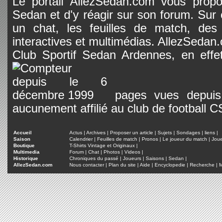
Le portail AllezSedan.com vous propos
Sedan et d'y réagir sur son forum. Sur c
un chat, les feuilles de match, des
interactives et multimédias. AllezSedan.c
Club Sportif Sedan Ardennes, en effet
pages vues depuis 
aucunement affilié au club de football 
Accueil
Actus
|
Archives
|
Proposer un article
|
Sujets
|
Sondages
|
liens
|
Saison
Calendrier
|
Feuilles de match
|
Pronos
|
Le joueur du match
|
Jou
Boutique
T-Shirts Vintage et Originaux
|
Multimedia
Forum
|
Chat
|
Photos
|
Videos
|
Historique
Chroniques du passé
|
Joueurs
|
Saisons
|
Sedan
|
AllezSedan.com
Nous contacter
|
Plan du site
|
Aide
|
Encyclopedie
|
Recherche
|
M