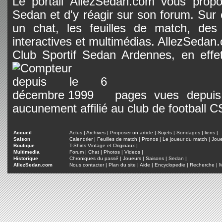
Le portail AllezSedan.com vous propos
Sedan et d'y réagir sur son forum. Sur c
un chat, les feuilles de match, des
interactives et multimédias. AllezSedan.c
Club Sportif Sedan Ardennes, en effet
pages vues depuis 
aucunement affilié au club de football 
Accueil
Actus
|
Archives
|
Proposer un article
|
Sujets
|
Sondages
|
liens
|
Saison
Calendrier
|
Feuilles de match
|
Pronos
|
Le joueur du match
|
Jou
Boutique
T-Shirts Vintage et Originaux
|
Multimedia
Forum
|
Chat
|
Photos
|
Videos
|
Historique
Chroniques du passé
|
Joueurs
|
Saisons
|
Sedan
|
AllezSedan.com
Nous contacter
|
Plan du site
|
Aide
|
Encyclopedie
|
Recherche
|
M