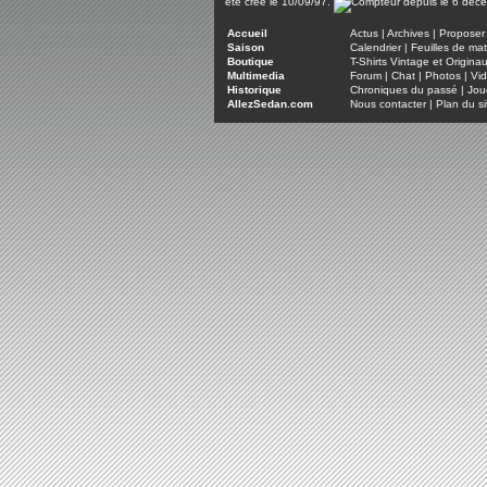
été créé le 10/09/97.
Accueil
Actus
|
Archives
|
Proposer 
Saison
Calendrier
|
Feuilles de ma
Boutique
T-Shirts Vintage et Origina
Multimedia
Forum
|
Chat
|
Photos
|
Vi
Historique
Chroniques du passé
|
Jou
AllezSedan.com
Nous contacter
|
Plan du si