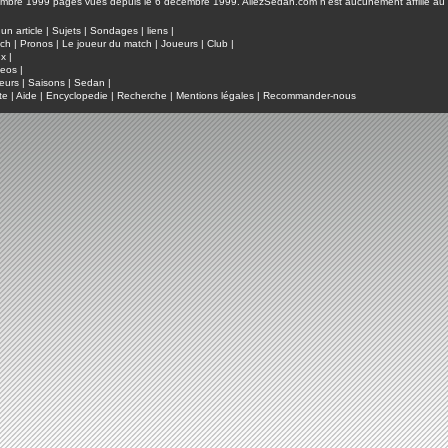
pages vues depuis le 6 décembre 1999. AllezSedan.com n'est aucunement affilié au c
un article
|
Sujets
|
Sondages
|
liens
|
tch
|
Pronos
|
Le joueur du match
|
Joueurs
|
Club
|
ux
|
deos
|
eurs
|
Saisons
|
Sedan
|
te
|
Aide
|
Encyclopedie
|
Recherche
|
Mentions légales
|
Recommander-nous