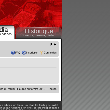
dia
Historique
s,
Vidéos
Joueurs,
Saisons,
Sedan
FAQ
Inscription
Connexion
ies du forum
• Heures au format UTC + 1 heure
s articles, un forum, un chat, les feuilles de match,
rtif Sedan Ardennes, en effet, ce site indépendant a