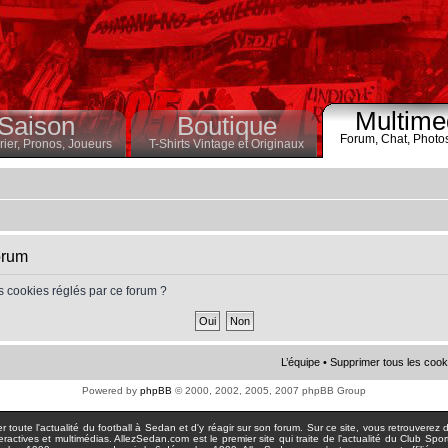
Multime
Saison
Boutique
Forum,
Chat,
Photo
ier,
Pronos,
Joueurs
T-Shirts Vintage et Originaux
orum
s cookies réglés par ce forum ?
L’équipe
•
Supprimer tous les cook
Powered by
phpBB
© 2000, 2002, 2005, 2007 phpBB Group
toute l'actualité du football à Sedan et d'y réagir sur son forum. Sur ce site, vous retrouverez de
actives et multimédias. AllezSedan.com est le premier site qui traite de l'actualité du Club Spo