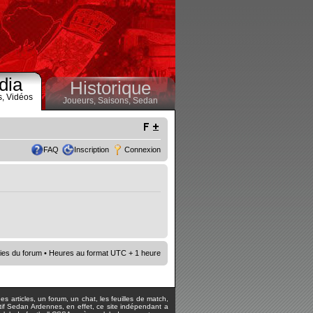
dia
Historique
s,
Vidéos
Joueurs,
Saisons,
Sedan
FAQ
Inscription
Connexion
ies du forum
• Heures au format UTC + 1 heure
s articles, un forum, un chat, les feuilles de match,
rtif Sedan Ardennes, en effet, ce site indépendant a