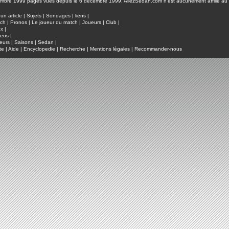
pages vues depuis le 6 décembre 1999. AllezSedan.com n'est aucunement affilié au c
un article
|
Sujets
|
Sondages
|
liens
|
tch
|
Pronos
|
Le joueur du match
|
Joueurs
|
Club
|
ux
|
deos
|
eurs
|
Saisons
|
Sedan
|
te
|
Aide
|
Encyclopedie
|
Recherche
|
Mentions légales
|
Recommander-nous