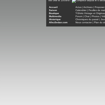
été créé le 10/09/97.
Accueil
Actus
|
Archives
|
Proposer 
Saison
Calendrier
|
Feuilles de ma
Boutique
T-Shirts Vintage et Origina
Multimedia
Forum
|
Chat
|
Photos
|
Vi
Historique
Chroniques du passé
|
Jou
AllezSedan.com
Nous contacter
|
Plan du si