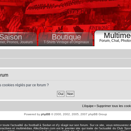
Multime
Saison
Boutique
Forum,
Chat,
Photo
ier,
Pronos,
Joueurs
T-Shirts Vintage et Originaux
orum
s cookies réglés par ce forum ?
L’équipe
•
Supprimer tous les cook
Powered by
phpBB
© 2000, 2002, 2005, 2007 phpBB Group
toute l'actualité du football à Sedan et d'y réagir sur son forum. Sur ce site, vous retrouverez de
actives et multimédias. AllezSedan.com est le premier site qui traite de l'actualité du Club Spo