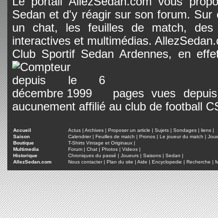
Le portail AllezSedan.com vous propos
Sedan et d'y réagir sur son forum. Sur c
un chat, les feuilles de match, des
interactives et multimédias. AllezSedan.c
Club Sportif Sedan Ardennes, en effet
pages vues depuis 
aucunement affilié au club de football 
Accueil
Actus
|
Archives
|
Proposer un article
|
Sujets
|
Sondages
|
liens
|
Saison
Calendrier
|
Feuilles de match
|
Pronos
|
Le joueur du match
|
Jou
Boutique
T-Shirts Vintage et Originaux
|
Multimedia
Forum
|
Chat
|
Photos
|
Videos
|
Historique
Chroniques du passé
|
Joueurs
|
Saisons
|
Sedan
|
AllezSedan.com
Nous contacter
|
Plan du site
|
Aide
|
Encyclopedie
|
Recherche
|
M