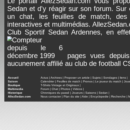
Le portail AllezSedan.com vous propos
Sedan et d'y réagir sur son forum. Sur c
un chat, les feuilles de match, des
interactives et multimédias. AllezSedan.c
Club Sportif Sedan Ardennes, en effet
pages vues depuis 
aucunement affilié au club de football 
Accueil
Actus
|
Archives
|
Proposer un article
|
Sujets
|
Sondages
|
liens
|
Saison
Calendrier
|
Feuilles de match
|
Pronos
|
Le joueur du match
|
Jou
Boutique
T-Shirts Vintage et Originaux
|
Multimedia
Forum
|
Chat
|
Photos
|
Videos
|
Historique
Chroniques du passé
|
Joueurs
|
Saisons
|
Sedan
|
AllezSedan.com
Nous contacter
|
Plan du site
|
Aide
|
Encyclopedie
|
Recherche
|
M