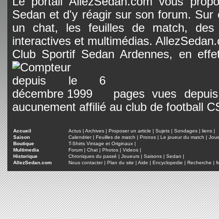
Le portail AllezSedan.com vous propos
Sedan et d'y réagir sur son forum. Sur c
un chat, les feuilles de match, des
interactives et multimédias. AllezSedan.c
Club Sportif Sedan Ardennes, en effet
pages vues depuis 
aucunement affilié au club de football 
Accueil
Actus
|
Archives
|
Proposer un article
|
Sujets
|
Sondages
|
liens
|
Saison
Calendrier
|
Feuilles de match
|
Pronos
|
Le joueur du match
|
Jou
Boutique
T-Shirts Vintage et Originaux
|
Multimedia
Forum
|
Chat
|
Photos
|
Videos
|
Historique
Chroniques du passé
|
Joueurs
|
Saisons
|
Sedan
|
AllezSedan.com
Nous contacter
|
Plan du site
|
Aide
|
Encyclopedie
|
Recherche
|
M