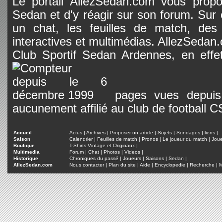
Le portail AllezSedan.com vous propos
Sedan et d'y réagir sur son forum. Sur c
un chat, les feuilles de match, des
interactives et multimédias. AllezSedan.c
Club Sportif Sedan Ardennes, en effet
pages vues depuis 
aucunement affilié au club de football 
Accueil
Actus
|
Archives
|
Proposer un article
|
Sujets
|
Sondages
|
liens
|
Saison
Calendrier
|
Feuilles de match
|
Pronos
|
Le joueur du match
|
Jou
Boutique
T-Shirts Vintage et Originaux
|
Multimedia
Forum
|
Chat
|
Photos
|
Videos
|
Historique
Chroniques du passé
|
Joueurs
|
Saisons
|
Sedan
|
AllezSedan.com
Nous contacter
|
Plan du site
|
Aide
|
Encyclopedie
|
Recherche
|
M