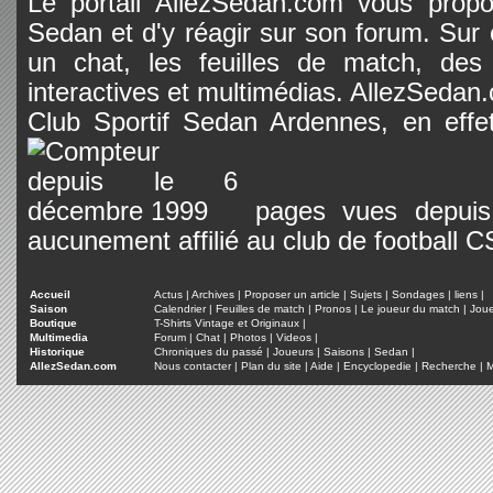
Le portail AllezSedan.com vous propos
Sedan et d'y réagir sur son forum. Sur c
un chat, les feuilles de match, des
interactives et multimédias. AllezSedan.c
Club Sportif Sedan Ardennes, en effet
pages vues depuis 
aucunement affilié au club de football 
Accueil
Actus
|
Archives
|
Proposer un article
|
Sujets
|
Sondages
|
liens
|
Saison
Calendrier
|
Feuilles de match
|
Pronos
|
Le joueur du match
|
Jou
Boutique
T-Shirts Vintage et Originaux
|
Multimedia
Forum
|
Chat
|
Photos
|
Videos
|
Historique
Chroniques du passé
|
Joueurs
|
Saisons
|
Sedan
|
AllezSedan.com
Nous contacter
|
Plan du site
|
Aide
|
Encyclopedie
|
Recherche
|
M