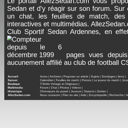
Le portail AllezSedan.com vous propos
Sedan et d'y réagir sur son forum. Sur c
un chat, les feuilles de match, des
interactives et multimédias. AllezSedan.c
Club Sportif Sedan Ardennes, en effet
pages vues depuis 
aucunement affilié au club de football 
Accueil
Actus
|
Archives
|
Proposer un article
|
Sujets
|
Sondages
|
liens
|
Saison
Calendrier
|
Feuilles de match
|
Pronos
|
Le joueur du match
|
Jou
Boutique
T-Shirts Vintage et Originaux
|
Multimedia
Forum
|
Chat
|
Photos
|
Videos
|
Historique
Chroniques du passé
|
Joueurs
|
Saisons
|
Sedan
|
AllezSedan.com
Nous contacter
|
Plan du site
|
Aide
|
Encyclopedie
|
Recherche
|
M