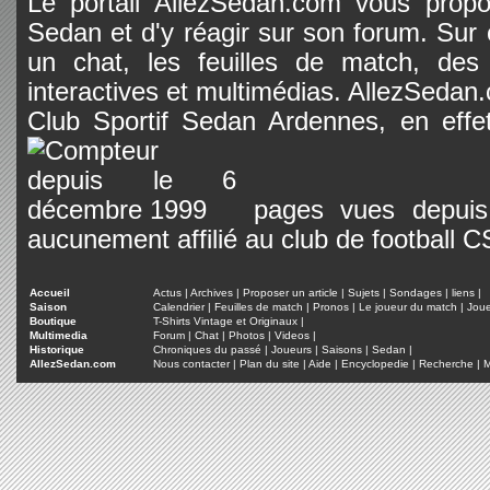
Le portail AllezSedan.com vous propos
Sedan et d'y réagir sur son forum. Sur c
un chat, les feuilles de match, des
interactives et multimédias. AllezSedan.c
Club Sportif Sedan Ardennes, en effet
pages vues depuis 
aucunement affilié au club de football 
Accueil
Actus
|
Archives
|
Proposer un article
|
Sujets
|
Sondages
|
liens
|
Saison
Calendrier
|
Feuilles de match
|
Pronos
|
Le joueur du match
|
Jou
Boutique
T-Shirts Vintage et Originaux
|
Multimedia
Forum
|
Chat
|
Photos
|
Videos
|
Historique
Chroniques du passé
|
Joueurs
|
Saisons
|
Sedan
|
AllezSedan.com
Nous contacter
|
Plan du site
|
Aide
|
Encyclopedie
|
Recherche
|
M