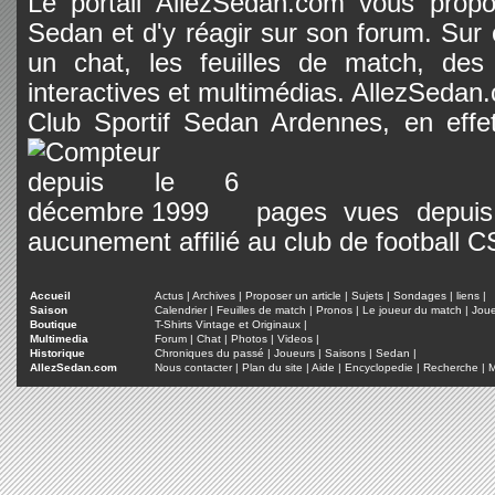
Le portail AllezSedan.com vous propos
Sedan et d'y réagir sur son forum. Sur c
un chat, les feuilles de match, des
interactives et multimédias. AllezSedan.c
Club Sportif Sedan Ardennes, en effet
pages vues depuis 
aucunement affilié au club de football 
Accueil
Actus
|
Archives
|
Proposer un article
|
Sujets
|
Sondages
|
liens
|
Saison
Calendrier
|
Feuilles de match
|
Pronos
|
Le joueur du match
|
Jou
Boutique
T-Shirts Vintage et Originaux
|
Multimedia
Forum
|
Chat
|
Photos
|
Videos
|
Historique
Chroniques du passé
|
Joueurs
|
Saisons
|
Sedan
|
AllezSedan.com
Nous contacter
|
Plan du site
|
Aide
|
Encyclopedie
|
Recherche
|
M