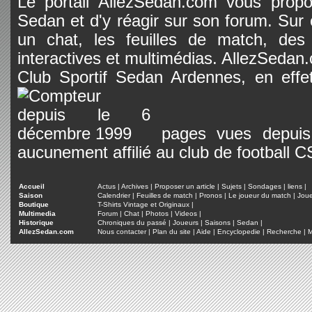
Le portail AllezSedan.com vous propos
Sedan et d'y réagir sur son forum. Sur c
un chat, les feuilles de match, des
interactives et multimédias. AllezSedan.c
Club Sportif Sedan Ardennes, en effet
pages vues depuis 
aucunement affilié au club de football 
Accueil
Actus
|
Archives
|
Proposer un article
|
Sujets
|
Sondages
|
liens
|
Saison
Calendrier
|
Feuilles de match
|
Pronos
|
Le joueur du match
|
Jou
Boutique
T-Shirts Vintage et Originaux
|
Multimedia
Forum
|
Chat
|
Photos
|
Videos
|
Historique
Chroniques du passé
|
Joueurs
|
Saisons
|
Sedan
|
AllezSedan.com
Nous contacter
|
Plan du site
|
Aide
|
Encyclopedie
|
Recherche
|
M