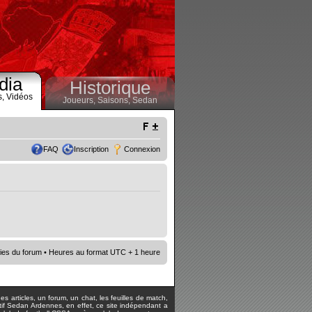
dia
Historique
s,
Vidéos
Joueurs,
Saisons,
Sedan
FAQ
Inscription
Connexion
ies du forum
• Heures au format UTC + 1 heure
s articles, un forum, un chat, les feuilles de match,
rtif Sedan Ardennes, en effet, ce site indépendant a