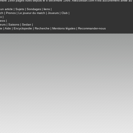
pages vues depuis le 6 décembre 1999. AllezSedan.com n'est aucunement affilié au c
un article
|
Sujets
|
Sondages
|
liens
|
tch
|
Pronos
|
Le joueur du match
|
Joueurs
|
Club
|
ux
|
deos
|
eurs
|
Saisons
|
Sedan
|
te
|
Aide
|
Encyclopedie
|
Recherche
|
Mentions légales
|
Recommander-nous