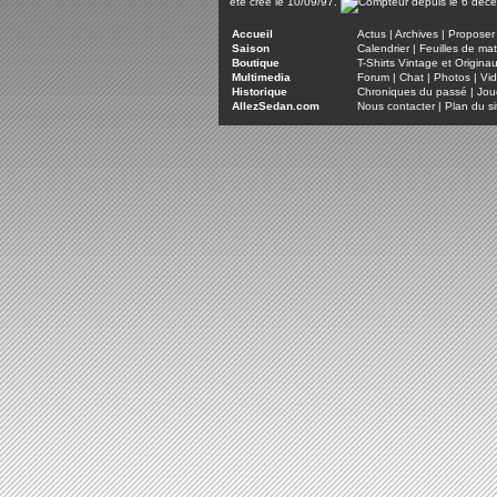
été créé le 10/09/97.
Accueil
Actus
|
Archives
|
Proposer 
Saison
Calendrier
|
Feuilles de ma
Boutique
T-Shirts Vintage et Origina
Multimedia
Forum
|
Chat
|
Photos
|
Vi
Historique
Chroniques du passé
|
Jou
AllezSedan.com
Nous contacter
|
Plan du si