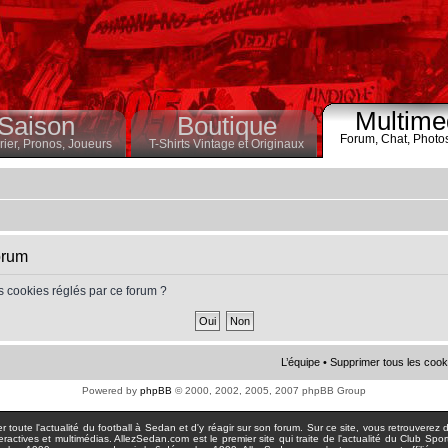
Multime
Saison
Boutique
Forum,
Chat,
Photo
ier,
Pronos,
Joueurs
T-Shirts Vintage et Originaux
orum
s cookies réglés par ce forum ?
L’équipe
•
Supprimer tous les cook
Powered by
phpBB
© 2000, 2002, 2005, 2007 phpBB Group
toute l'actualité du football à Sedan et d'y réagir sur son forum. Sur ce site, vous retrouverez de
actives et multimédias. AllezSedan.com est le premier site qui traite de l'actualité du Club Spo