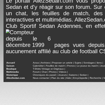
Le portail AllezSedan.com vous propos
Sedan et d'y réagir sur son forum. Sur c
un chat, les feuilles de match, des
interactives et multimédias. AllezSedan.c
Club Sportif Sedan Ardennes, en effet
pages vues depuis 
aucunement affilié au club de football 
Accueil
Actus
|
Archives
|
Proposer un article
|
Sujets
|
Sondages
|
liens
|
Saison
Calendrier
|
Feuilles de match
|
Pronos
|
Le joueur du match
|
Jou
Boutique
T-Shirts Vintage et Originaux
|
Multimedia
Forum
|
Chat
|
Photos
|
Videos
|
Historique
Chroniques du passé
|
Joueurs
|
Saisons
|
Sedan
|
AllezSedan.com
Nous contacter
|
Plan du site
|
Aide
|
Encyclopedie
|
Recherche
|
M