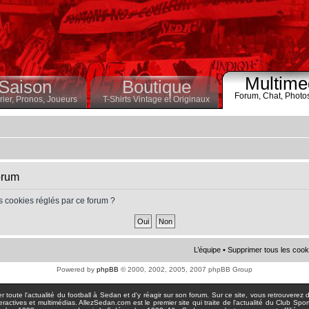
Multime
Saison
Boutique
Forum,
Chat,
Photo
ier,
Pronos,
Joueurs
T-Shirts Vintage et Originaux
orum
s cookies réglés par ce forum ?
L’équipe
•
Supprimer tous les cook
Powered by
phpBB
© 2000, 2002, 2005, 2007 phpBB Group
toute l'actualité du football à Sedan et d'y réagir sur son forum. Sur ce site, vous retrouverez de
actives et multimédias. AllezSedan.com est le premier site qui traite de l'actualité du Club Spo