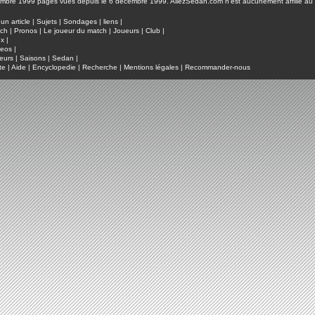
pages vues depuis le 6 décembre 1999. AllezSedan.com n'est aucunement affilié au c
un article
|
Sujets
|
Sondages
|
liens
|
tch
|
Pronos
|
Le joueur du match
|
Joueurs
|
Club
|
ux
|
deos
|
eurs
|
Saisons
|
Sedan
|
te
|
Aide
|
Encyclopedie
|
Recherche
|
Mentions légales
|
Recommander-nous