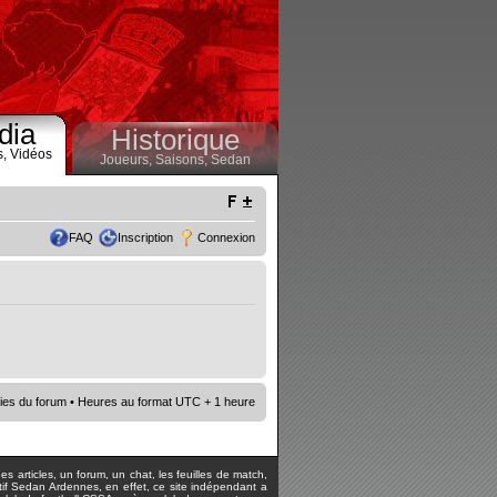
dia
Historique
s,
Vidéos
Joueurs,
Saisons,
Sedan
FAQ
Inscription
Connexion
ies du forum
• Heures au format UTC + 1 heure
s articles, un forum, un chat, les feuilles de match,
rtif Sedan Ardennes, en effet, ce site indépendant a