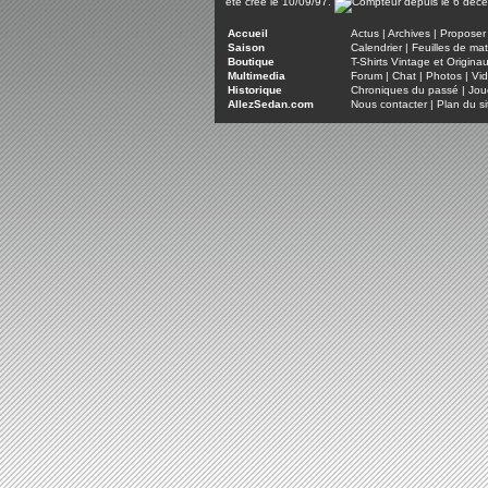
été créé le 10/09/97.
Accueil
Actus
|
Archives
|
Proposer 
Saison
Calendrier
|
Feuilles de ma
Boutique
T-Shirts Vintage et Origina
Multimedia
Forum
|
Chat
|
Photos
|
Vi
Historique
Chroniques du passé
|
Jou
AllezSedan.com
Nous contacter
|
Plan du si