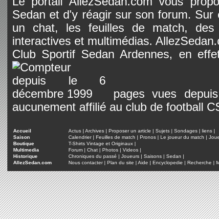
Le portail AllezSedan.com vous propos
Sedan et d'y réagir sur son forum. Sur c
un chat, les feuilles de match, des
interactives et multimédias. AllezSedan.c
Club Sportif Sedan Ardennes, en effet
pages vues depuis 
aucunement affilié au club de football 
Accueil
Actus
|
Archives
|
Proposer un article
|
Sujets
|
Sondages
|
liens
|
Saison
Calendrier
|
Feuilles de match
|
Pronos
|
Le joueur du match
|
Jou
Boutique
T-Shirts Vintage et Originaux
|
Multimedia
Forum
|
Chat
|
Photos
|
Videos
|
Historique
Chroniques du passé
|
Joueurs
|
Saisons
|
Sedan
|
AllezSedan.com
Nous contacter
|
Plan du site
|
Aide
|
Encyclopedie
|
Recherche
|
M