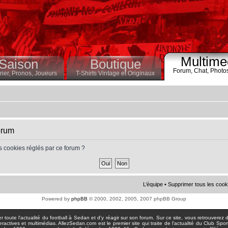
Multime
Saison
Boutique
Forum,
Chat,
Photo
ier,
Pronos,
Joueurs
T-Shirts Vintage et Originaux
orum
s cookies réglés par ce forum ?
L’équipe
•
Supprimer tous les cook
Powered by
phpBB
© 2000, 2002, 2005, 2007 phpBB Group
toute l'actualité du football à Sedan et d'y réagir sur son forum. Sur ce site, vous retrouverez de
actives et multimédias. AllezSedan.com est le premier site qui traite de l'actualité du Club Spo