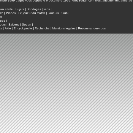
pages vues depuis le 6 décembre 1999. AllezSedan.com n'est aucunement affilié au c
un article
|
Sujets
|
Sondages
|
liens
|
tch
|
Pronos
|
Le joueur du match
|
Joueurs
|
Club
|
ux
|
deos
|
eurs
|
Saisons
|
Sedan
|
te
|
Aide
|
Encyclopedie
|
Recherche
|
Mentions légales
|
Recommander-nous