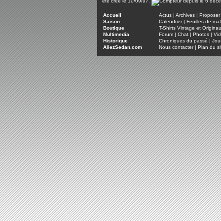
été créé le 10/09/97.
Accueil
Actus
|
Archives
|
Proposer 
Saison
Calendrier
|
Feuilles de ma
Boutique
T-Shirts Vintage et Origina
Multimedia
Forum
|
Chat
|
Photos
|
Vi
Historique
Chroniques du passé
|
Jou
AllezSedan.com
Nous contacter
|
Plan du si