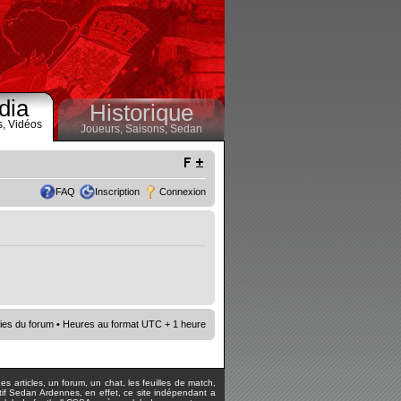
dia
Historique
s,
Vidéos
Joueurs,
Saisons,
Sedan
FAQ
Inscription
Connexion
ies du forum
• Heures au format UTC + 1 heure
s articles, un forum, un chat, les feuilles de match,
rtif Sedan Ardennes, en effet, ce site indépendant a