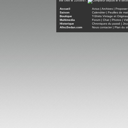
été créé le 10/09/97.
Accueil
Actus
|
Archives
|
Proposer 
Saison
Calendrier
|
Feuilles de ma
Boutique
T-Shirts Vintage et Origina
Multimedia
Forum
|
Chat
|
Photos
|
Vi
Historique
Chroniques du passé
|
Jou
AllezSedan.com
Nous contacter
|
Plan du si