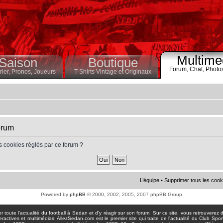
Multime
Saison
Boutique
Forum,
Chat,
Photo
ier,
Pronos,
Joueurs
T-Shirts Vintage et Originaux
orum
s cookies réglés par ce forum ?
L’équipe
•
Supprimer tous les cook
Powered by
phpBB
© 2000, 2002, 2005, 2007 phpBB Group
toute l'actualité du football à Sedan et d'y réagir sur son forum. Sur ce site, vous retrouverez de
actives et multimédias. AllezSedan.com est le premier site qui traite de l'actualité du Club Spo