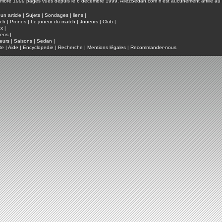
pages vues depuis le 6 décembre 1999. AllezSedan.com n'est aucunement affilié au c
un article
|
Sujets
|
Sondages
|
liens
|
tch
|
Pronos
|
Le joueur du match
|
Joueurs
|
Club
|
ux
|
deos
|
eurs
|
Saisons
|
Sedan
|
te
|
Aide
|
Encyclopedie
|
Recherche
|
Mentions légales
|
Recommander-nous