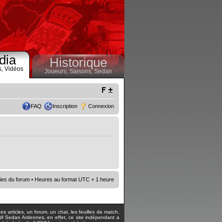
dia
Historique
s,
Vidéos
Joueurs,
Saisons,
Sedan
FAQ
Inscription
Connexion
ies du forum
• Heures au format UTC + 1 heure
s articles, un forum, un chat, les feuilles de match,
rtif Sedan Ardennes, en effet, ce site indépendant a