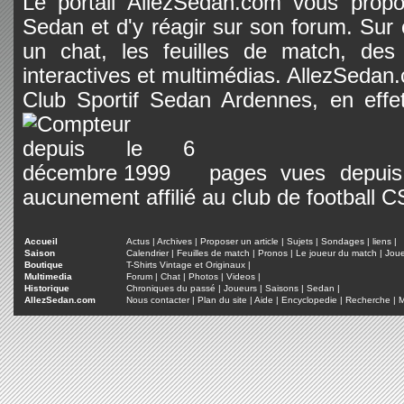
Le portail AllezSedan.com vous propos
Sedan et d'y réagir sur son forum. Sur c
un chat, les feuilles de match, des
interactives et multimédias. AllezSedan.c
Club Sportif Sedan Ardennes, en effet
pages vues depuis 
aucunement affilié au club de football 
Accueil
Actus
|
Archives
|
Proposer un article
|
Sujets
|
Sondages
|
liens
|
Saison
Calendrier
|
Feuilles de match
|
Pronos
|
Le joueur du match
|
Jou
Boutique
T-Shirts Vintage et Originaux
|
Multimedia
Forum
|
Chat
|
Photos
|
Videos
|
Historique
Chroniques du passé
|
Joueurs
|
Saisons
|
Sedan
|
AllezSedan.com
Nous contacter
|
Plan du site
|
Aide
|
Encyclopedie
|
Recherche
|
M