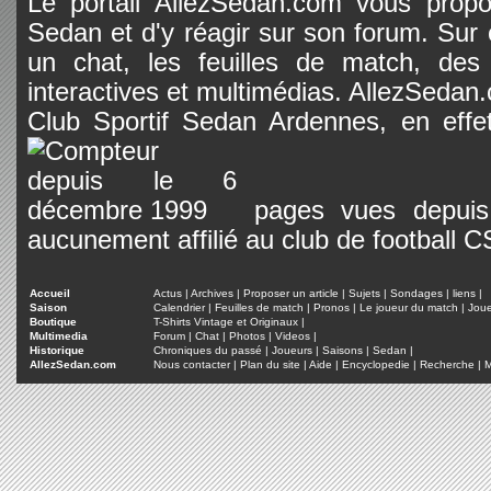
Le portail AllezSedan.com vous propos
Sedan et d'y réagir sur son forum. Sur c
un chat, les feuilles de match, des
interactives et multimédias. AllezSedan.c
Club Sportif Sedan Ardennes, en effet
pages vues depuis 
aucunement affilié au club de football 
Accueil
Actus
|
Archives
|
Proposer un article
|
Sujets
|
Sondages
|
liens
|
Saison
Calendrier
|
Feuilles de match
|
Pronos
|
Le joueur du match
|
Jou
Boutique
T-Shirts Vintage et Originaux
|
Multimedia
Forum
|
Chat
|
Photos
|
Videos
|
Historique
Chroniques du passé
|
Joueurs
|
Saisons
|
Sedan
|
AllezSedan.com
Nous contacter
|
Plan du site
|
Aide
|
Encyclopedie
|
Recherche
|
M