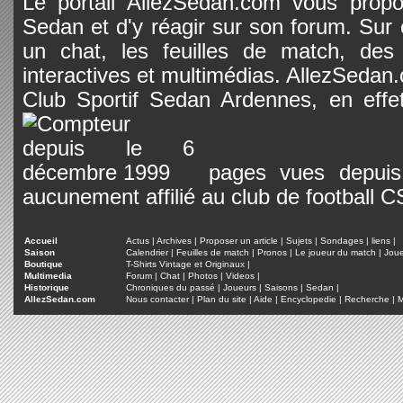
Le portail AllezSedan.com vous propos
Sedan et d'y réagir sur son forum. Sur c
un chat, les feuilles de match, des
interactives et multimédias. AllezSedan.c
Club Sportif Sedan Ardennes, en effet
pages vues depuis 
aucunement affilié au club de football 
Accueil
Actus
|
Archives
|
Proposer un article
|
Sujets
|
Sondages
|
liens
|
Saison
Calendrier
|
Feuilles de match
|
Pronos
|
Le joueur du match
|
Jou
Boutique
T-Shirts Vintage et Originaux
|
Multimedia
Forum
|
Chat
|
Photos
|
Videos
|
Historique
Chroniques du passé
|
Joueurs
|
Saisons
|
Sedan
|
AllezSedan.com
Nous contacter
|
Plan du site
|
Aide
|
Encyclopedie
|
Recherche
|
M