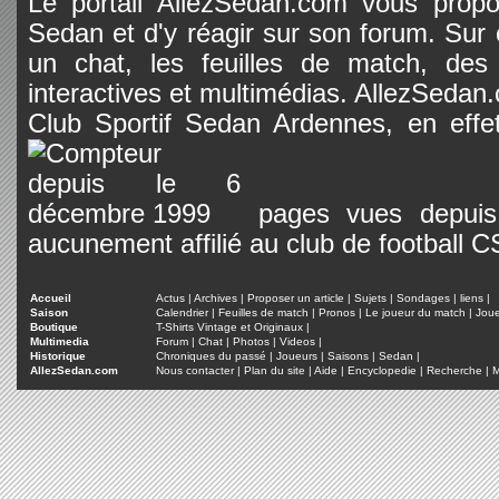
Le portail AllezSedan.com vous propos
Sedan et d'y réagir sur son forum. Sur c
un chat, les feuilles de match, des
interactives et multimédias. AllezSedan.c
Club Sportif Sedan Ardennes, en effet
pages vues depuis 
aucunement affilié au club de football 
Accueil
Actus
|
Archives
|
Proposer un article
|
Sujets
|
Sondages
|
liens
|
Saison
Calendrier
|
Feuilles de match
|
Pronos
|
Le joueur du match
|
Jou
Boutique
T-Shirts Vintage et Originaux
|
Multimedia
Forum
|
Chat
|
Photos
|
Videos
|
Historique
Chroniques du passé
|
Joueurs
|
Saisons
|
Sedan
|
AllezSedan.com
Nous contacter
|
Plan du site
|
Aide
|
Encyclopedie
|
Recherche
|
M