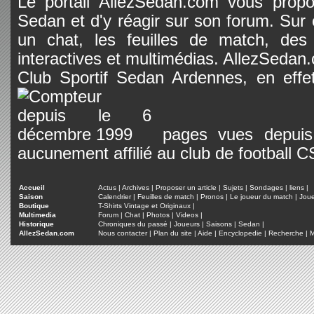
Le portail AllezSedan.com vous propos
Sedan et d'y réagir sur son forum. Sur c
un chat, les feuilles de match, des
interactives et multimédias. AllezSedan.c
Club Sportif Sedan Ardennes, en effet
pages vues depuis 
aucunement affilié au club de football 
Accueil
Actus
|
Archives
|
Proposer un article
|
Sujets
|
Sondages
|
liens
|
Saison
Calendrier
|
Feuilles de match
|
Pronos
|
Le joueur du match
|
Jou
Boutique
T-Shirts Vintage et Originaux
|
Multimedia
Forum
|
Chat
|
Photos
|
Videos
|
Historique
Chroniques du passé
|
Joueurs
|
Saisons
|
Sedan
|
AllezSedan.com
Nous contacter
|
Plan du site
|
Aide
|
Encyclopedie
|
Recherche
|
M