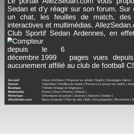
Le portail AllezSedan.com vous propos
Sedan et d'y réagir sur son forum. Sur c
un chat, les feuilles de match, des
interactives et multimédias. AllezSedan.c
Club Sportif Sedan Ardennes, en effet
pages vues depuis 
aucunement affilié au club de football 
Accueil
Actus
|
Archives
|
Proposer un article
|
Sujets
|
Sondages
|
liens
|
Saison
Calendrier
|
Feuilles de match
|
Pronos
|
Le joueur du match
|
Jou
Boutique
T-Shirts Vintage et Originaux
|
Multimedia
Forum
|
Chat
|
Photos
|
Videos
|
Historique
Chroniques du passé
|
Joueurs
|
Saisons
|
Sedan
|
AllezSedan.com
Nous contacter
|
Plan du site
|
Aide
|
Encyclopedie
|
Recherche
|
M