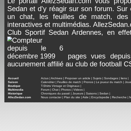
Le portail AllezSedan.com vous propos
Sedan et d'y réagir sur son forum. Sur c
un chat, les feuilles de match, des
interactives et multimédias. AllezSedan.c
Club Sportif Sedan Ardennes, en effet
pages vues depuis 
aucunement affilié au club de football 
Accueil
Actus
|
Archives
|
Proposer un article
|
Sujets
|
Sondages
|
liens
|
Saison
Calendrier
|
Feuilles de match
|
Pronos
|
Le joueur du match
|
Jou
Boutique
T-Shirts Vintage et Originaux
|
Multimedia
Forum
|
Chat
|
Photos
|
Videos
|
Historique
Chroniques du passé
|
Joueurs
|
Saisons
|
Sedan
|
AllezSedan.com
Nous contacter
|
Plan du site
|
Aide
|
Encyclopedie
|
Recherche
|
M