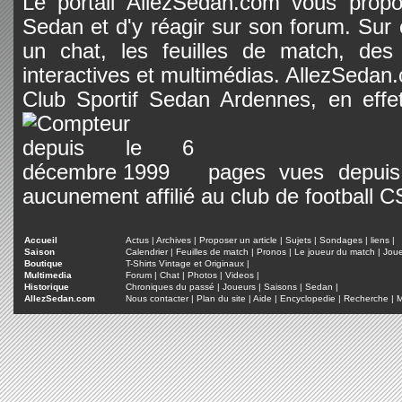
Le portail AllezSedan.com vous propos
Sedan et d'y réagir sur son forum. Sur c
un chat, les feuilles de match, des
interactives et multimédias. AllezSedan.c
Club Sportif Sedan Ardennes, en effet
pages vues depuis 
aucunement affilié au club de football 
Accueil
Actus
|
Archives
|
Proposer un article
|
Sujets
|
Sondages
|
liens
|
Saison
Calendrier
|
Feuilles de match
|
Pronos
|
Le joueur du match
|
Jou
Boutique
T-Shirts Vintage et Originaux
|
Multimedia
Forum
|
Chat
|
Photos
|
Videos
|
Historique
Chroniques du passé
|
Joueurs
|
Saisons
|
Sedan
|
AllezSedan.com
Nous contacter
|
Plan du site
|
Aide
|
Encyclopedie
|
Recherche
|
M