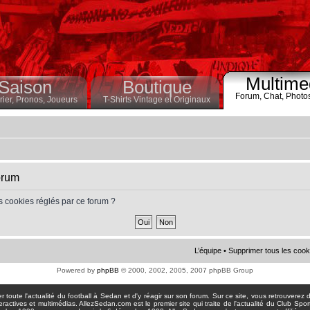
Multime
Saison
Boutique
Forum,
Chat,
Photo
ier,
Pronos,
Joueurs
T-Shirts Vintage et Originaux
orum
s cookies réglés par ce forum ?
L’équipe
•
Supprimer tous les cook
Powered by
phpBB
© 2000, 2002, 2005, 2007 phpBB Group
toute l'actualité du football à Sedan et d'y réagir sur son forum. Sur ce site, vous retrouverez de
actives et multimédias. AllezSedan.com est le premier site qui traite de l'actualité du Club Spo