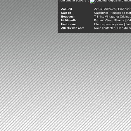
été créé le 10/09/97.
Accueil
Actus
|
Archives
|
Proposer 
Saison
Calendrier
|
Feuilles de ma
Boutique
T-Shirts Vintage et Origina
Multimedia
Forum
|
Chat
|
Photos
|
Vi
Historique
Chroniques du passé
|
Jou
AllezSedan.com
Nous contacter
|
Plan du si