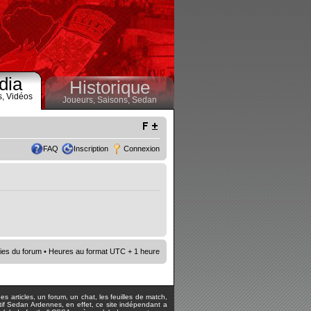
dia
Historique
s,
Vidéos
Joueurs,
Saisons,
Sedan
FAQ
Inscription
Connexion
ies du forum
• Heures au format UTC + 1 heure
s articles, un forum, un chat, les feuilles de match,
rtif Sedan Ardennes, en effet, ce site indépendant a