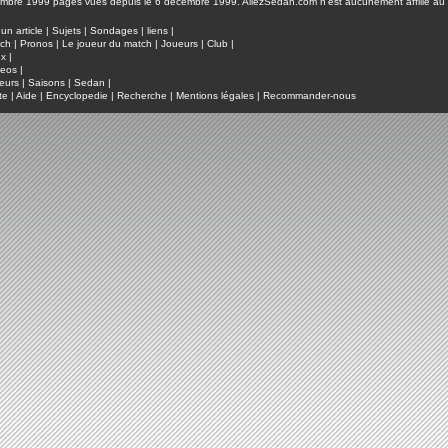
pages vues depuis le 6 décembre 1999. AllezSedan.com n'est aucunement affilié au c
un article
|
Sujets
|
Sondages
|
liens
|
tch
|
Pronos
|
Le joueur du match
|
Joueurs
|
Club
|
ux
|
deos
|
eurs
|
Saisons
|
Sedan
|
te
|
Aide
|
Encyclopedie
|
Recherche
|
Mentions légales
|
Recommander-nous