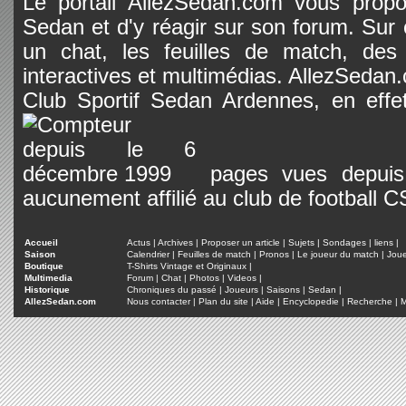
Le portail AllezSedan.com vous propos
Sedan et d'y réagir sur son forum. Sur c
un chat, les feuilles de match, des
interactives et multimédias. AllezSedan.c
Club Sportif Sedan Ardennes, en effet
pages vues depuis 
aucunement affilié au club de football 
Accueil
Actus
|
Archives
|
Proposer un article
|
Sujets
|
Sondages
|
liens
|
Saison
Calendrier
|
Feuilles de match
|
Pronos
|
Le joueur du match
|
Jou
Boutique
T-Shirts Vintage et Originaux
|
Multimedia
Forum
|
Chat
|
Photos
|
Videos
|
Historique
Chroniques du passé
|
Joueurs
|
Saisons
|
Sedan
|
AllezSedan.com
Nous contacter
|
Plan du site
|
Aide
|
Encyclopedie
|
Recherche
|
M