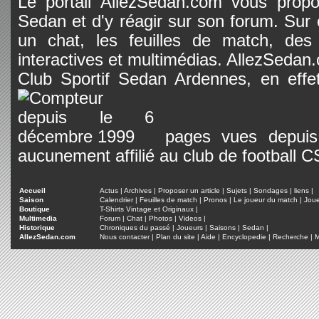
Le portail AllezSedan.com vous propos
Sedan et d'y réagir sur son forum. Sur c
un chat, les feuilles de match, des
interactives et multimédias. AllezSedan.c
Club Sportif Sedan Ardennes, en effet
pages vues depuis 
aucunement affilié au club de football 
Accueil
Actus
|
Archives
|
Proposer un article
|
Sujets
|
Sondages
|
liens
|
Saison
Calendrier
|
Feuilles de match
|
Pronos
|
Le joueur du match
|
Jou
Boutique
T-Shirts Vintage et Originaux
|
Multimedia
Forum
|
Chat
|
Photos
|
Videos
|
Historique
Chroniques du passé
|
Joueurs
|
Saisons
|
Sedan
|
AllezSedan.com
Nous contacter
|
Plan du site
|
Aide
|
Encyclopedie
|
Recherche
|
M