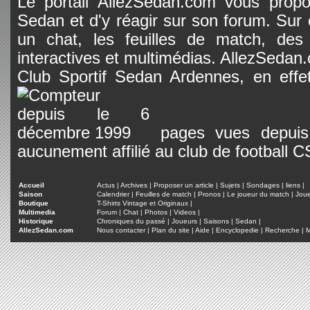
Le portail AllezSedan.com vous propos
Sedan et d'y réagir sur son forum. Sur c
un chat, les feuilles de match, des
interactives et multimédias. AllezSedan.c
Club Sportif Sedan Ardennes, en effet
pages vues depuis 
aucunement affilié au club de football 
Accueil
Actus
|
Archives
|
Proposer un article
|
Sujets
|
Sondages
|
liens
|
Saison
Calendrier
|
Feuilles de match
|
Pronos
|
Le joueur du match
|
Jou
Boutique
T-Shirts Vintage et Originaux
|
Multimedia
Forum
|
Chat
|
Photos
|
Videos
|
Historique
Chroniques du passé
|
Joueurs
|
Saisons
|
Sedan
|
AllezSedan.com
Nous contacter
|
Plan du site
|
Aide
|
Encyclopedie
|
Recherche
|
M