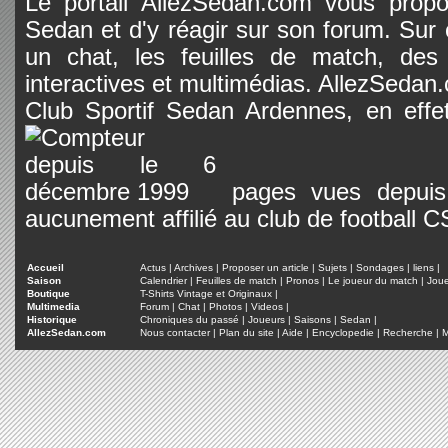
Le portail AllezSedan.com vous propos
Sedan et d'y réagir sur son forum. Sur c
un chat, les feuilles de match, des
interactives et multimédias. AllezSedan.c
Club Sportif Sedan Ardennes, en effet
pages vues depuis 
aucunement affilié au club de football 
Accueil
Actus
|
Archives
|
Proposer un article
|
Sujets
|
Sondages
|
liens
|
Saison
Calendrier
|
Feuilles de match
|
Pronos
|
Le joueur du match
|
Jou
Boutique
T-Shirts Vintage et Originaux
|
Multimedia
Forum
|
Chat
|
Photos
|
Videos
|
Historique
Chroniques du passé
|
Joueurs
|
Saisons
|
Sedan
|
AllezSedan.com
Nous contacter
|
Plan du site
|
Aide
|
Encyclopedie
|
Recherche
|
M