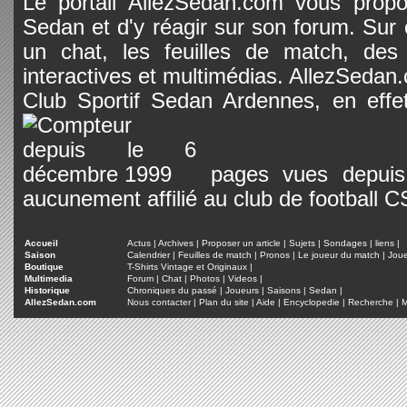
Le portail AllezSedan.com vous propos
Sedan et d'y réagir sur son forum. Sur c
un chat, les feuilles de match, des
interactives et multimédias. AllezSedan.c
Club Sportif Sedan Ardennes, en effet
pages vues depuis 
aucunement affilié au club de football 
Accueil
Actus
|
Archives
|
Proposer un article
|
Sujets
|
Sondages
|
liens
|
Saison
Calendrier
|
Feuilles de match
|
Pronos
|
Le joueur du match
|
Jou
Boutique
T-Shirts Vintage et Originaux
|
Multimedia
Forum
|
Chat
|
Photos
|
Videos
|
Historique
Chroniques du passé
|
Joueurs
|
Saisons
|
Sedan
|
AllezSedan.com
Nous contacter
|
Plan du site
|
Aide
|
Encyclopedie
|
Recherche
|
M