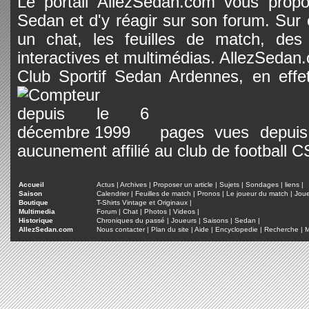
Le portail AllezSedan.com vous propos
Sedan et d'y réagir sur son forum. Sur c
un chat, les feuilles de match, des
interactives et multimédias. AllezSedan.c
Club Sportif Sedan Ardennes, en effet
pages vues depuis 
aucunement affilié au club de football 
Accueil
Actus
|
Archives
|
Proposer un article
|
Sujets
|
Sondages
|
liens
|
Saison
Calendrier
|
Feuilles de match
|
Pronos
|
Le joueur du match
|
Jou
Boutique
T-Shirts Vintage et Originaux
|
Multimedia
Forum
|
Chat
|
Photos
|
Videos
|
Historique
Chroniques du passé
|
Joueurs
|
Saisons
|
Sedan
|
AllezSedan.com
Nous contacter
|
Plan du site
|
Aide
|
Encyclopedie
|
Recherche
|
M