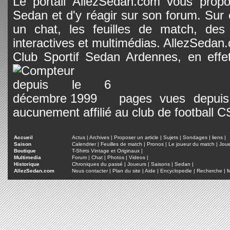
Le portail AllezSedan.com vous propos
Sedan et d'y réagir sur son forum. Sur c
un chat, les feuilles de match, des
interactives et multimédias. AllezSedan.c
Club Sportif Sedan Ardennes, en effet
pages vues depuis 
aucunement affilié au club de football 
Accueil
Actus
|
Archives
|
Proposer un article
|
Sujets
|
Sondages
|
liens
|
Saison
Calendrier
|
Feuilles de match
|
Pronos
|
Le joueur du match
|
Jou
Boutique
T-Shirts Vintage et Originaux
|
Multimedia
Forum
|
Chat
|
Photos
|
Videos
|
Historique
Chroniques du passé
|
Joueurs
|
Saisons
|
Sedan
|
AllezSedan.com
Nous contacter
|
Plan du site
|
Aide
|
Encyclopedie
|
Recherche
|
M