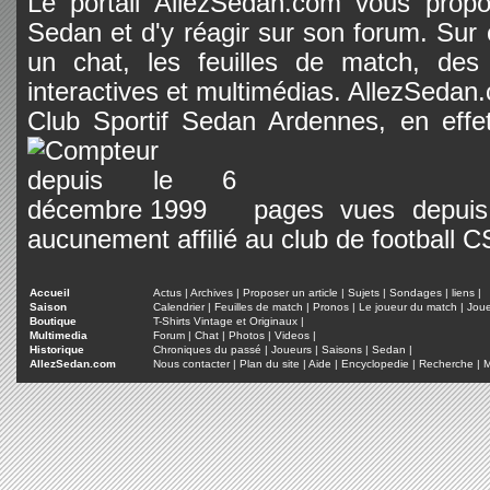
Le portail AllezSedan.com vous propos
Sedan et d'y réagir sur son forum. Sur c
un chat, les feuilles de match, des
interactives et multimédias. AllezSedan.c
Club Sportif Sedan Ardennes, en effet
pages vues depuis 
aucunement affilié au club de football 
Accueil
Actus
|
Archives
|
Proposer un article
|
Sujets
|
Sondages
|
liens
|
Saison
Calendrier
|
Feuilles de match
|
Pronos
|
Le joueur du match
|
Jou
Boutique
T-Shirts Vintage et Originaux
|
Multimedia
Forum
|
Chat
|
Photos
|
Videos
|
Historique
Chroniques du passé
|
Joueurs
|
Saisons
|
Sedan
|
AllezSedan.com
Nous contacter
|
Plan du site
|
Aide
|
Encyclopedie
|
Recherche
|
M