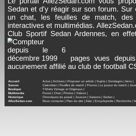
Le portail AllezSedan.com vous propos
Sedan et d'y réagir sur son forum. Sur c
un chat, les feuilles de match, des
interactives et multimédias. AllezSedan.c
Club Sportif Sedan Ardennes, en effet
pages vues depuis 
aucunement affilié au club de football 
Accueil
Actus
|
Archives
|
Proposer un article
|
Sujets
|
Sondages
|
liens
|
Saison
Calendrier
|
Feuilles de match
|
Pronos
|
Le joueur du match
|
Jou
Boutique
T-Shirts Vintage et Originaux
|
Multimedia
Forum
|
Chat
|
Photos
|
Videos
|
Historique
Chroniques du passé
|
Joueurs
|
Saisons
|
Sedan
|
AllezSedan.com
Nous contacter
|
Plan du site
|
Aide
|
Encyclopedie
|
Recherche
|
M